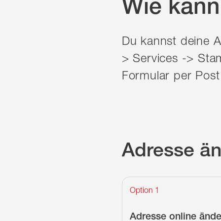
Wie kann
Du kannst deine 
> Services -> Sta
Formular per Pos
Adresse ä
Option 1
Adresse online änd