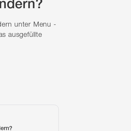
ändern?
dern unter Menu -
s ausgefüllte
dern?