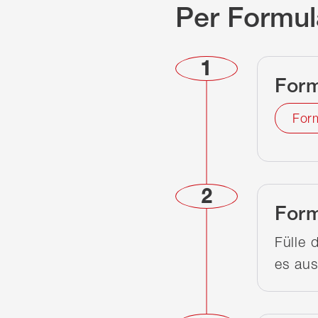
Per Formul
1
Form
Form
2
Form
Fülle 
es aus