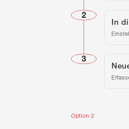
2
In d
Einste
3
Neue
Erfass
Option 2