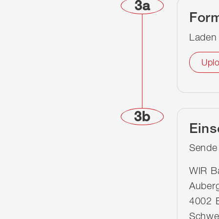
3a
Form
Laden
Upl
3b
Ein
Sende 
WIR B
Auber
4002 
Schwe