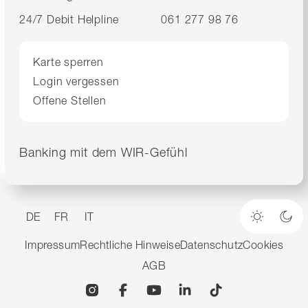
24/7 Debit Helpline
061 277 98 76
Karte sperren
Login vergessen
Offene Stellen
Banking mit dem WIR-Gefühl
DE
FR
IT
Heller M
Dun
Impressum
Rechtliche Hinweise
Datenschutz
Cookies
AGB
Instagram
Facebook
YouTube
Linkedin
TikTok