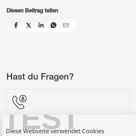
Diesen Beitrag teilen
facebook
x
linkedin
whatsapp
email
Hast du Fragen?
TEST
0800 947 947
Diese Webseite verwendet Cookies
Rufe im Beratungszentrum an.