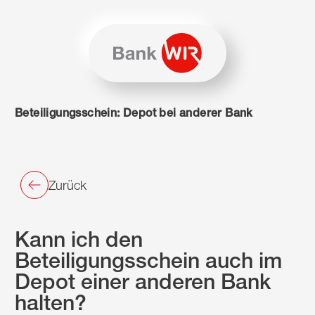
Zum Inhalt springen
Zur Sitemap navigieren
Zum Navigieren dieser Seite wird JavaScript benötigt. Alte
Beteiligungsschein: Depot bei anderer Bank
Zurück
Kann ich den
Beteiligungsschein auch im
Depot einer anderen Bank
halten?