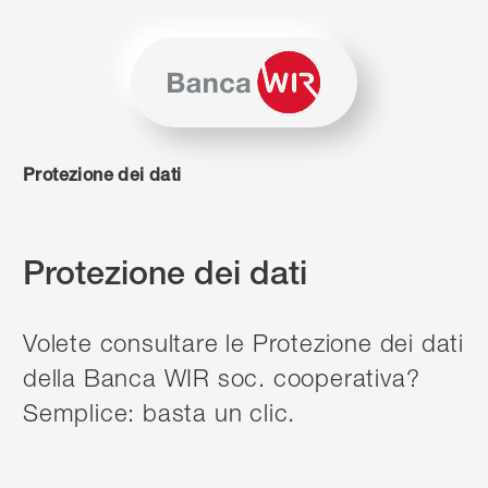
Salta al contenuto
Vai alla mappa del sito
Per navigare in questo sito è necessario JavaScript. In alter
Protezione dei dati
Protezione dei dati
Volete consultare le Protezione dei dati
della Banca WIR soc. cooperativa?
Semplice: basta un clic.