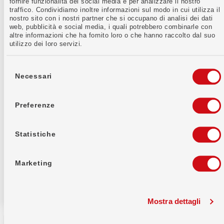
fornire funzionalità dei social media e per analizzare il nostro
traffico. Condividiamo inoltre informazioni sul modo in cui utilizza il
passaggio della Banca WIR
nostro sito con i nostri partner che si occupano di analisi dei dati
web, pubblicità e social media, i quali potrebbero combinarle con
Informativa sulla privacy Fondazione di
altre informazioni che ha fornito loro o che hanno raccolto dal suo
libero passaggio della Banca WIR
utilizzo dei loro servizi.
Selezione
Fondazione di libero passaggio
del
Necessari
della Banca WIR
consenso
Regolamento della Fondazione di libero
Preferenze
passaggio della Banca WIR
Statistiche
Informativa sulla privacy Terzo
Fondazione di previdenza della Banca
WIR
Marketing
Mostra dettagli