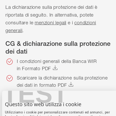
La dichiarazione sulla protezione dei dati è
riportata di seguito. In alternativa, potete
consultare le
menzioni legali
e i
condizioni
generali
.
CG & dichiarazione sulla protezione
dei dati
I condizioni generali della Banca WIR
in Formato PDF
Scaricare la dichiarazione sulla protezione
TEST
dei dati
in formato PDF
Fondazione di libero passaggio
Questo sito web utilizza i cookie
della Banca WIR
Utilizziamo i cookie per personalizzare contenuti ed annunci, per
Regolamento della Fondazione di libero