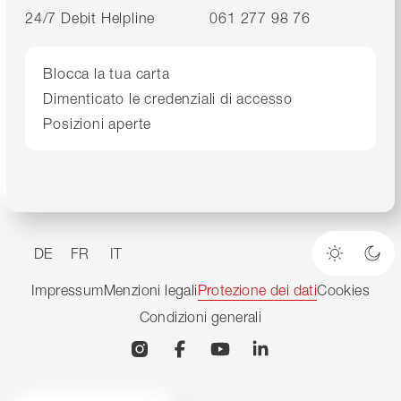
24/7 Debit Helpline
061 277 98 76
Blocca la tua carta
Dimenticato le credenziali di accesso
Posizioni aperte
DE
FR
IT
Modalità
Mod
Impressum
Menzioni legali
Protezione dei dati
Cookies
Condizioni generali
Instagram
Facebook
YouTube
Linkedin