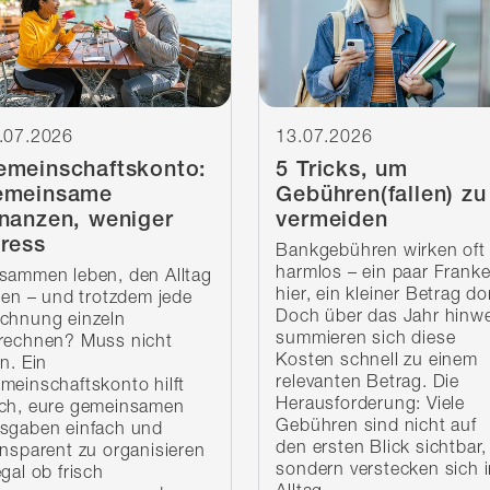
.07.2026
13.07.2026
emeinschaftskonto:
5 Tricks, um
emeinsame
Gebühren(fallen) zu
inanzen, weniger
vermeiden
ress
Bankgebühren wirken oft
harmlos – ein paar Frank
sammen leben, den Alltag
hier, ein kleiner Betrag do
ilen – und trotzdem jede
Doch über das Jahr hinw
chnung einzeln
summieren sich diese
rechnen? Muss nicht
Kosten schnell zu einem
in. Ein
relevanten Betrag. Die
meinschaftskonto hilft
Herausforderung: Viele
ch, eure gemeinsamen
Gebühren sind nicht auf
sgaben einfach und
den ersten Blick sichtbar,
ansparent zu organisieren
sondern verstecken sich 
egal ob frisch