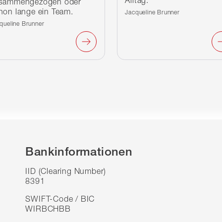
Alltag.
sammengezogen oder
hon lange ein Team.
Verfasst von:
Jacqueline Brunner
fasst von:
queline Brunner
Bankinformationen
IID (Clearing Number)
8391
SWIFT-Code / BIC
WIRBCHBB