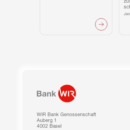
zu
sc
Ver
Jac
WIR Bank Genossenschaft
Auberg 1
4002 Basel