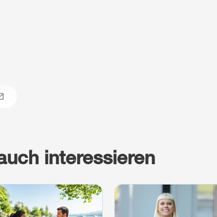
atsapp
email
auch interessieren
terlesen
Weiterlesen