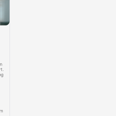
en
rt.
eg
im