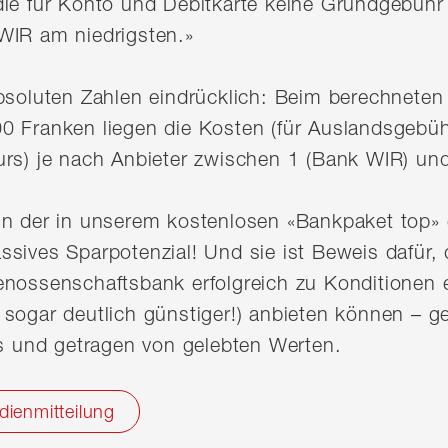
die für Konto und Debitkarte keine Grundgebühr 
WIR am niedrigsten.»
bsoluten Zahlen eindrücklich: Beim berechneten
0 Franken liegen die Kosten (für Auslandsgebü
urs) je nach Anbieter zwischen 1 (Bank WIR) un
In der in unserem kostenlosen «Bankpaket top» 
sives Sparpotenzial! Und sie ist Beweis dafür, d
enossenschaftsbank erfolgreich zu Konditionen 
sogar deutlich günstiger!) anbieten können – ge
chs und getragen von gelebten Werten.
dienmitteilung