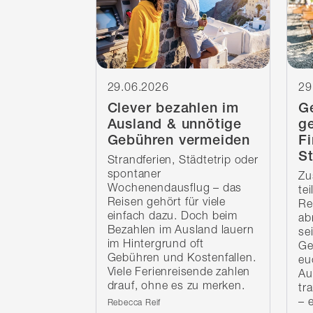
29.06.2026
29
Clever bezahlen im
G
Ausland & unnötige
g
Gebühren vermeiden
F
St
Strandferien, Städtetrip oder
spontaner
Zu
Wochenendausflug – das
te
Reisen gehört für viele
Re
einfach dazu. Doch beim
ab
Bezahlen im Ausland lauern
se
im Hintergrund oft
Ge
Gebühren und Kostenfallen.
eu
Viele Ferienreisende zahlen
Au
drauf, ohne es zu merken.
tr
– 
Verfasst von:
Rebecca Reif