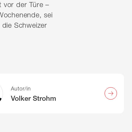
t vor der Türe –
s Wochenende, sei
n die Schweizer
Autor/in
Volker Strohm