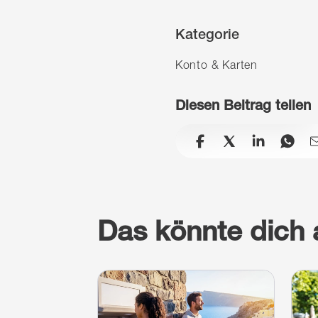
Kategorie
Konto & Karten
Diesen Beitrag teilen
facebook
x
linkedin
wh
Das könnte dich 
Weiterlesen
Wei