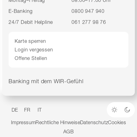
E-Banking
0800 947 940
24/7 Debit Helpline
061 277 98 76
Karte sperren
Login vergessen
Offene Stellen
Banking mit dem WIR-Gefühl
DE
FR
IT
Heller M
Dun
Impressum
Rechtliche Hinweise
Datenschutz
Cookies
AGB