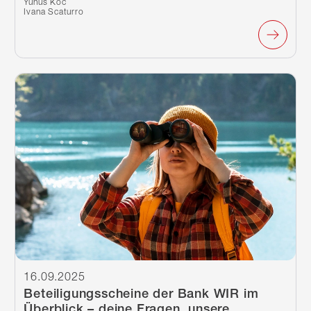
Verfasst von:
Yunus Koc
Ivana Scaturro
Weiterlesen
16.09.2025
Beteiligungsscheine der Bank WIR im
Überblick – deine Fragen, unsere