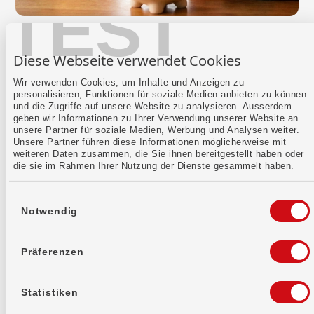
TEST
14.04.2026
Lohnt sich ein Sparkonto noch? Mit der
Diese Webseite verwendet Cookies
Bank WIR auf jeden Fall!
Auch wenn die Zinsen heute tiefer sind als noch
Wir verwenden Cookies, um Inhalte und Anzeigen zu
personalisieren, Funktionen für soziale Medien anbieten zu können
vor einigen Jahren, bleibt das Sparkonto für viele
und die Zugriffe auf unsere Website zu analysieren. Ausserdem
ein wichtiger Bestandteil ihrer finanziellen
geben wir Informationen zu Ihrer Verwendung unserer Website an
Planung. Es kombiniert Sicherheit, Flexibilität und
unsere Partner für soziale Medien, Werbung und Analysen weiter.
Übersichtlichkeit. Genau diese Mischung macht
Unsere Partner führen diese Informationen möglicherweise mit
es nach wie vor attraktiv.
weiteren Daten zusammen, die Sie ihnen bereitgestellt haben oder
die sie im Rahmen Ihrer Nutzung der Dienste gesammelt haben.
Verfasst von:
Ivana Scaturro
Einwilligungsauswahl
Notwendig
Weiterlesen
Präferenzen
Statistiken