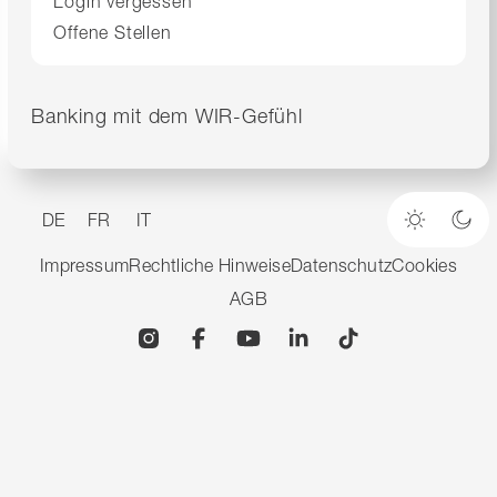
Login vergessen
Offene Stellen
Banking mit dem WIR-Gefühl
DE
FR
IT
Heller M
Dun
Impressum
Rechtliche Hinweise
Datenschutz
Cookies
AGB
Instagram
Facebook
YouTube
Linkedin
TikTok