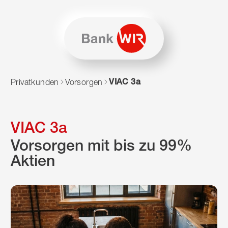
Zum Inhalt springen
Zur Sitemap navigieren
Zum Navigieren dieser Seite wird JavaScript benötigt. Alte
VIAC 3a
Privatkunden
Vorsorgen
VIAC 3a
Vorsorgen mit bis zu 99%
Aktien