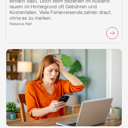
einfach dazu. Doch beim Bezahlen im Ausland
lauern im Hintergrund oft Gebühren und
Kostenfallen. Viele Ferienreisende zahlen drauf,
ohne es zu merken.
Verfasst von:
Rebecca Reif
Weiterlesen