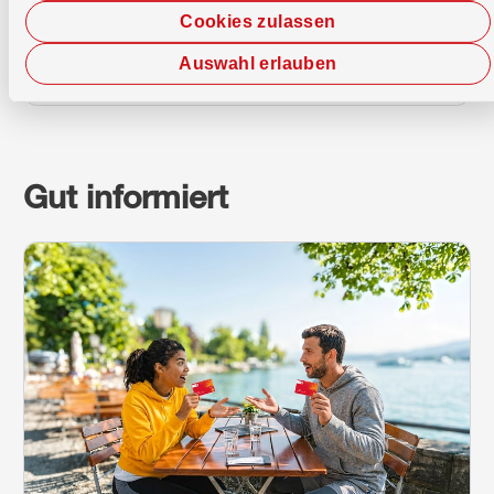
Cookies zulassen
Deine digitale Vorsorge für die 2. Säule.
Auswahl erlauben
Gut informiert
Weiterlesen