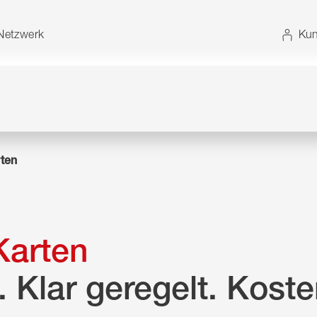
t. Alternativ können Sie die Sitemap ohne JavaScript
etzwerk
Kun
rten
Karten
n. Klar geregelt. Kost