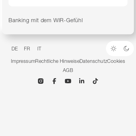
Banking mit dem WIR-Gefühl
DE
FR
IT
Heller M
Dun
Impressum
Rechtliche Hinweise
Datenschutz
Cookies
AGB
Instagram
Facebook
YouTube
Linkedin
TikTok