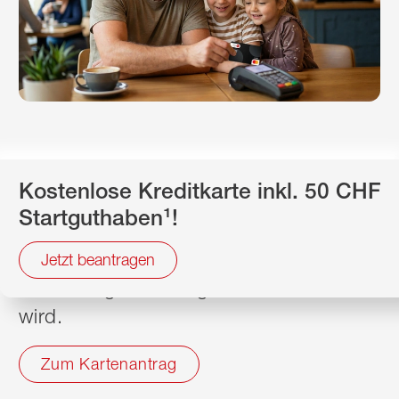
Certo! One Mastercard® Bank WIR.
Kostenlose Kreditkarte inkl. 50 CHF
Mit Cashbackfunktion und 50 Franken
Startguthaben¹!
Startguthaben - die ideale Ergänzung
zum beliebten Bankpaket top. Damit
Jetzt beantragen
dein Alltags-Banking noch einfacher
wird.
Zum Kartenantrag