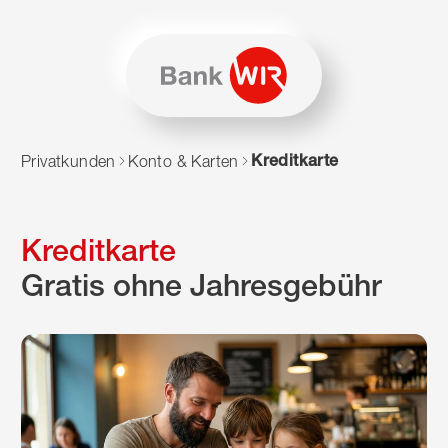
Zum Inhalt springen
Zur Sitemap navigieren
Zum Navigieren dieser Seite wird JavaScript benötigt. Alte
Kreditkarte
Privatkunden
Konto & Karten
Kreditkarte
Gratis ohne Jahresgebühr