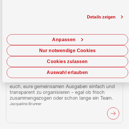
Details zeigen
Anpassen
29.07.2026
Nur notwendige Cookies
Gemeinschaftskonto: gemeinsame
Finanzen, weniger Stress
Cookies zulassen
Zusammen leben, den Alltag teilen – und
Auswahl erlauben
trotzdem jede Rechnung einzeln abrechnen?
Muss nicht sein. Ein Gemeinschaftskonto hilft
euch, eure gemeinsamen Ausgaben einfach und
transparent zu organisieren – egal ob frisch
zusammengezogen oder schon lange ein Team.
Verfasst von:
Jacqueline Brunner