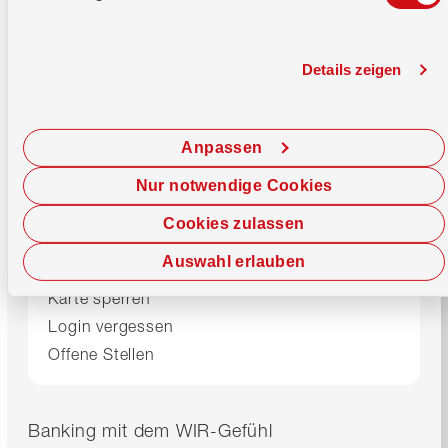
IID (Clearing Number)
8391
SWIFT-Code / BIC
WIRBCHBB
Details zeigen
Support
Beratungszentrum
0800 947 947
Anpassen
Montag–Freitag
08.00–17.00 Uhr
Nur notwendige Cookies
E-Banking
0800 947 940
Cookies zulassen
24/7 Debit Helpline
061 277 98 76
Auswahl erlauben
Karte sperren
Login vergessen
Offene Stellen
Banking mit dem WIR-Gefühl