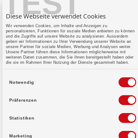
TEST
Suche
Suche
Diese Webseite verwendet Cookies
Wir verwenden Cookies, um Inhalte und Anzeigen zu
Es wurden
0
Ergebnisse gefunden
Es wurden
0
Ergebn
personalisieren, Funktionen für soziale Medien anbieten zu können
und die Zugriffe auf unsere Website zu analysieren. Ausserdem
geben wir Informationen zu Ihrer Verwendung unserer Website an
unsere Partner für soziale Medien, Werbung und Analysen weiter.
Unsere Partner führen diese Informationen möglicherweise mit
weiteren Daten zusammen, die Sie ihnen bereitgestellt haben oder
die sie im Rahmen Ihrer Nutzung der Dienste gesammelt haben.
Einwilligungsauswahl
Notwendig
Präferenzen
WIR Bank Genossenschaft
Auberg 1
4002 Basel
Statistiken
Bankinformationen
Marketing