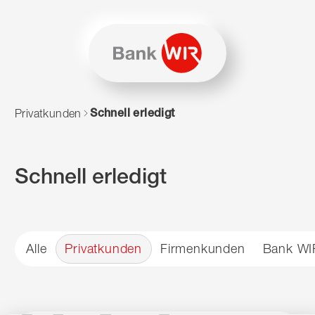
Zum Inhalt springen
Zur Sitemap navigieren
Zum Navigieren dieser Seite wird JavaScript benötigt. Alte
Schnell erledigt
Privatkunden
Schnell erledigt
Alle
Privatkunden
Firmenkunden
Bank WI