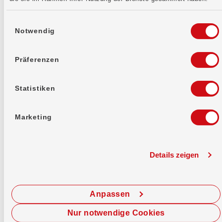
Schnell erledigt
Einwilligungsauswahl
Notwendig
TWINT: So funktioniert's
Präferenzen
TWINT: Nutzung mit neuem
Smartphone
Statistiken
TWINT: neue Mobiltelefonnummer
Marketing
TWINT: Account sperren
Details zeigen
Alle anzeigen
Anpassen
Nur notwendige Cookies