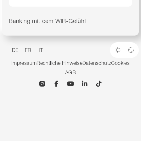
Banking mit dem WIR-Gefühl
DE
FR
IT
Heller M
Dun
Impressum
Rechtliche Hinweise
Datenschutz
Cookies
AGB
Instagram
Facebook
YouTube
Linkedin
TikTok