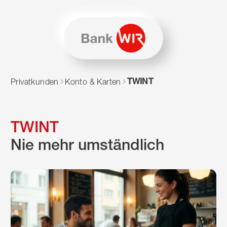
Zum Inhalt springen
Zur Sitemap navigieren
Zum Navigieren dieser Seite wird JavaScript benötigt. Alte
TWINT
Privatkunden
Konto & Karten
TWINT
Nie mehr umständlich