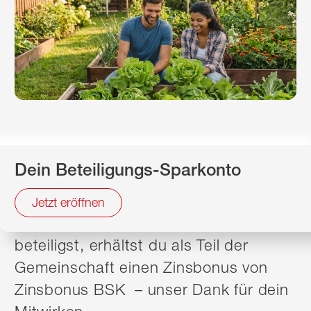
Das Beteiligungs‑Sparkonto verbindet
Dein Beteiligungs-Sparkonto
Sparen mit dem WIR‑Gefühl.
Wenn du dich mit mindestens 25
Jetzt eröffnen
Beteiligungsscheinen an der Bank WIR
beteiligst, erhältst du als Teil der
Gemeinschaft einen Zinsbonus von
Zinsbonus BSK
– unser Dank für dein