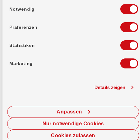
Einwilligungsauswahl
Notwendig
Präferenzen
Statistiken
Marketing
Details zeigen
Investor Relations
Anpassen
Rund um deine Beteiligung
Nur notwendige Cookies
Geschäftsberichte, Dividenden und aktuelle
Entwicklungen – alles auf einen Blick.
Cookies zulassen