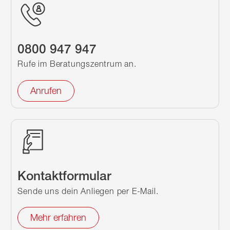
0800 947 947
Rufe im Beratungszentrum an.
Anrufen
Kontaktformular
Sende uns dein Anliegen per E-Mail.
Mehr erfahren