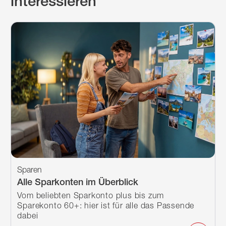
interessieren
Sparen
Alle Sparkonten im Überblick
Vom beliebten Sparkonto plus bis zum
Sparekonto 60+: hier ist für alle das Passende
dabei