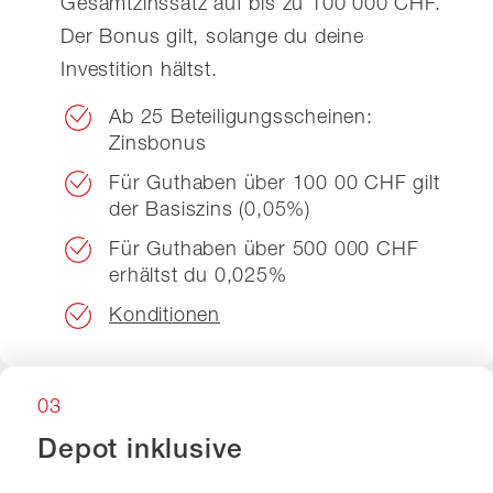
Gesamtzinssatz
auf bis zu 100 000 CHF.
Der Bonus gilt, solange du deine
Investition hältst.
Ab 25 Beteiligungsscheinen:
Zinsbonus
Für Guthaben über 100 00 CHF gilt
der Basiszins (0,05%)
Für Guthaben über 500 000 CHF
erhältst du 0,025%
Konditionen
03
Depot inklusive