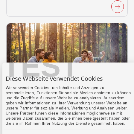
TEST
Diese Webseite verwendet Cookies
Wir verwenden Cookies, um Inhalte und Anzeigen zu
personalisieren, Funktionen für soziale Medien anbieten zu können
und die Zugriffe auf unsere Website zu analysieren. Ausserdem
geben wir Informationen zu Ihrer Verwendung unserer Website an
unsere Partner für soziale Medien, Werbung und Analysen weiter.
Anlegen
Unsere Partner führen diese Informationen möglicherweise mit
Beteiligungsscheine
weiteren Daten zusammen, die Sie ihnen bereitgestellt haben oder
die sie im Rahmen Ihrer Nutzung der Dienste gesammelt haben.
Investiere in eine solide Genossenschaftsbank.