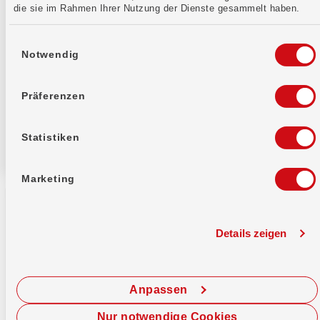
die sie im Rahmen Ihrer Nutzung der Dienste gesammelt haben.
Die Hinweise zum
Datenschutz
habe ich zur
Einwilligungsauswahl
Kenntnis genommen.
Notwendig
Präferenzen
Statistiken
Marketing
Details zeigen
WIR Bank Genossenschaft
Auberg 1
Anpassen
4002 Basel
Nur notwendige Cookies