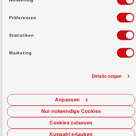
Präferenzen
Statistiken
Marketing
Details zeigen
Anpassen
Finanzieren
Nur notwendige Cookies
Baukredit
Cookies zulassen
Bauen und weiterhin liquide bleiben: Mit unserem
Baukredit finanzierst du deine Bauphase und
Auswahl erlauben