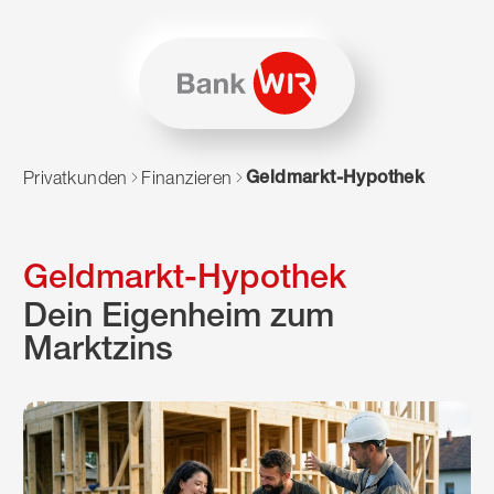
Zum Inhalt springen
Zur Sitemap navigieren
Zum Navigieren dieser Seite wird JavaScript benötigt. Alte
Geldmarkt-Hypothek
Privatkunden
Finanzieren
Geldmarkt-Hypothek
Dein Eigenheim zum
Marktzins