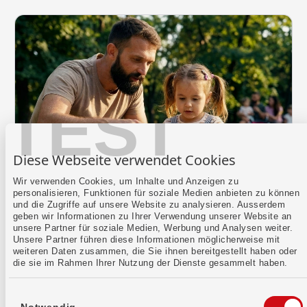
TEST
Diese Webseite verwendet Cookies
Wir verwenden Cookies, um Inhalte und Anzeigen zu
personalisieren, Funktionen für soziale Medien anbieten zu können
und die Zugriffe auf unsere Website zu analysieren. Ausserdem
Finanzieren
geben wir Informationen zu Ihrer Verwendung unserer Website an
unsere Partner für soziale Medien, Werbung und Analysen weiter.
Festhypothek
Unsere Partner führen diese Informationen möglicherweise mit
Das Budget exakt kalkulieren und vor steigenden
weiteren Daten zusammen, die Sie ihnen bereitgestellt haben oder
die sie im Rahmen Ihrer Nutzung der Dienste gesammelt haben.
Zinsen geschützt sein: Mit unseren
Festhypotheken hast du eine stabile Grundlage
für deine Investitionen.
Einwilligungsauswahl
Notwendig