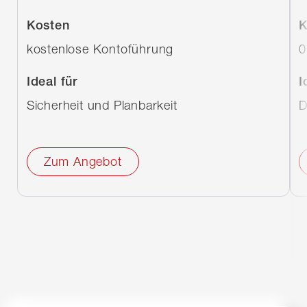
Kosten
K
kostenlose Kontoführung
0
Ideal für
I
Sicherheit und Planbarkeit
D
Zum Angebot