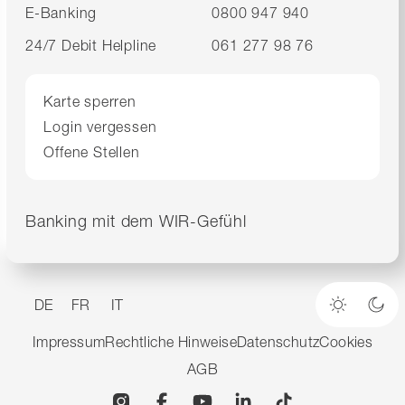
E-Banking
0800 947 940
24/7 Debit Helpline
061 277 98 76
Karte sperren
Login vergessen
Offene Stellen
Banking mit dem WIR-Gefühl
DE
FR
IT
Heller M
Dun
Impressum
Rechtliche Hinweise
Datenschutz
Cookies
AGB
Instagram
Facebook
YouTube
Linkedin
TikTok