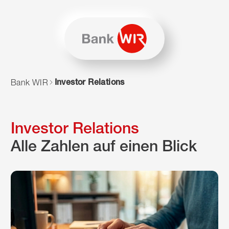
Zum Inhalt springen
Zur Sitemap navigieren
Zum Navigieren dieser Seite wird JavaScript benötigt. Alte
Investor Relations
Bank WIR
Investor Relations
Alle Zahlen auf einen Blick