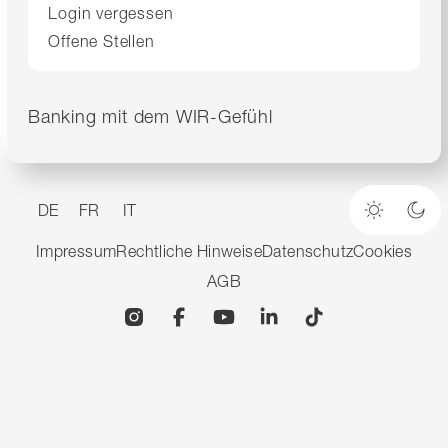
Login vergessen
Offene Stellen
Banking mit dem WIR-Gefühl
DE
FR
IT
Heller M
Dun
Impressum
Rechtliche Hinweise
Datenschutz
Cookies
AGB
Instagram
Facebook
YouTube
Linkedin
TikTok