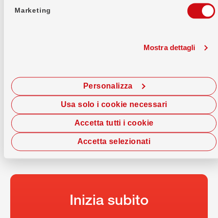
Marketing
Mostra dettagli
VIAC Invest
Personalizza
Presente sui mercati di tutto il mondo: a partire
da 1 CHF, 100% digitale, con commissioni ridotte.
Usa solo i cookie necessari
E sei tu a decidere la strategia.
Accetta tutti i cookie
Accetta selezionati
Inizia subito