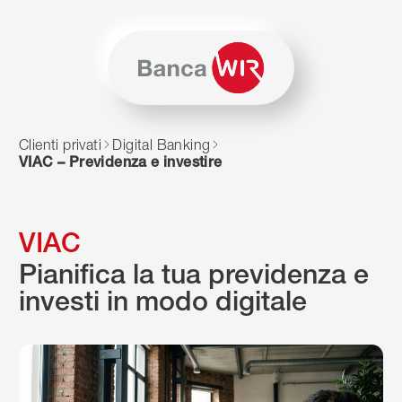
Salta al contenuto
Vai alla mappa del sito
Per navigare in questo sito è necessario JavaScript. In alter
Clienti privati
Digital Banking
VIAC – Previdenza e investire
VIAC
Pianifica la tua previdenza e
investi in modo digitale