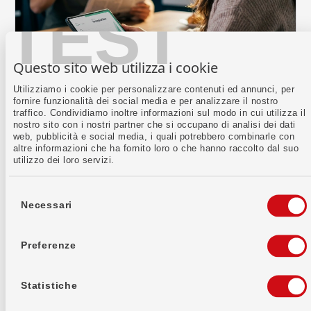
TEST
Questo sito web utilizza i cookie
VIAC libero passaggio
Utilizziamo i cookie per personalizzare contenuti ed annunci, per
La soluzione di investimento per i fondi del 2°
fornire funzionalità dei social media e per analizzare il nostro
pilastro – con la massima quota azionaria per
traffico. Condividiamo inoltre informazioni sul modo in cui utilizza il
avere la possibilità di ottenere rendimenti più
nostro sito con i nostri partner che si occupano di analisi dei dati
elevati. Anche con il VIAC libero passaggio
web, pubblicità e social media, i quali potrebbero combinarle con
gestisci tu stesso il tuo patrimonio e risparmi così
altre informazioni che ha fornito loro o che hanno raccolto dal suo
utilizzo dei loro servizi.
sulle commissioni!
Selezione
del
Necessari
consenso
Preferenze
Statistiche